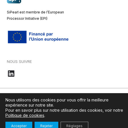
SiPearl est membre de l’European
Processor Initiative (EPI)
NOUS SUIVRE
© 2026 – SiPearl – Tous droits réservés. Notre site est green by
Nous utilisons des cookies pour vous offrir la meilleure
Ikoula
.
expérience sur notre site.
Pour en savoir plus sur notre utilisation des cookies, voir notre
Politique de cookies
.
Mentions légales
–
Politique de cookies
Accepter
Rejeter
Réglages