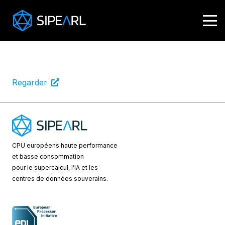
Meriem
Test & Validation Engineer
Regarder
CPU européens
haute performance
et basse consommation
pour le supercalcul, l’IA et les
centres de données souverains.