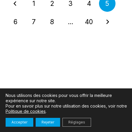
1
2
3
4
5
6
7
8
…
40
Nous utilisons des cookies pour vous offrir la meilleure
expérience sur notre site.
Pour en savoir plus sur notre utilisation des cookies, voir notre
Politique de cookies
.
Accepter
Rejeter
Réglages