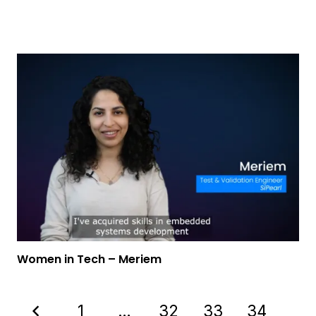
Video
Women in Tech – Meriem
1
…
32
33
34