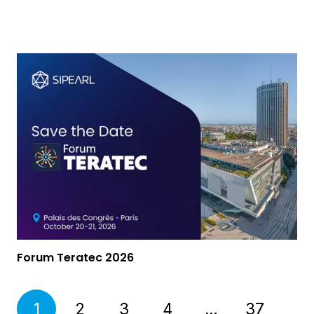
Salons
Forum Teratec 2026
1
2
3
4
…
37